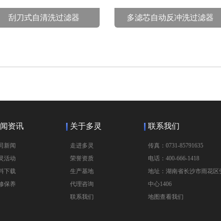
刮刀式自清洗过滤器
多滤芯自动反冲洗过滤器
闻资讯
关于多灵
联系我们
司新闻
走进多灵
传真：0731-85791635
灵活动
荣誉资质
电话：400-666-1418
料下载
生产基地
地址：湖南省长沙市雨花区劳
修保养
代理咨询
中心1406
联系我们
地图查看我们